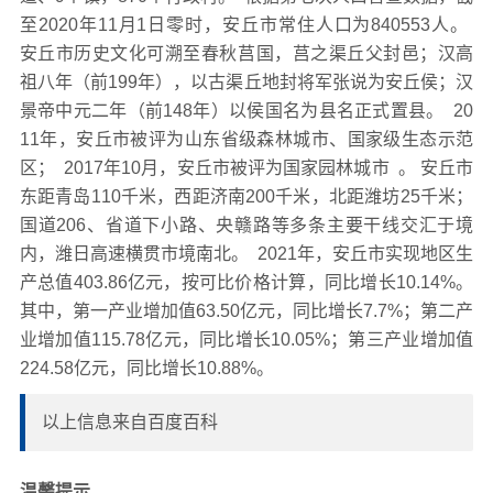
至2020年11月1日零时，安丘市常住人口为840553人。
安丘市历史文化可溯至春秋莒国，莒之渠丘父封邑；汉高
祖八年（前199年），以古渠丘地封将军张说为安丘侯；汉
景帝中元二年（前148年）以侯国名为县名正式置县。 20
11年，安丘市被评为山东省级森林城市、国家级生态示范
区； 2017年10月，安丘市被评为国家园林城市 。 安丘市
东距青岛110千米，西距济南200千米，北距潍坊25千米；
国道206、省道下小路、央赣路等多条主要干线交汇于境
内，潍日高速横贯市境南北。 2021年，安丘市实现地区生
产总值403.86亿元，按可比价格计算，同比增长10.14%。
其中，第一产业增加值63.50亿元，同比增长7.7%；第二产
业增加值115.78亿元，同比增长10.05%；第三产业增加值
224.58亿元，同比增长10.88%。
以上信息来自百度百科
温馨提示