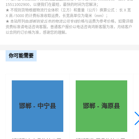
15511002900，以便我们在最短，最快的时间为您解决；
★ 不规则货物根据物流行业体积（立方）和重量（公斤）换算公式 ：长 X 宽
X 高 / 5000 的计费标准收取运费，长宽高单位为毫米（mm）；
★ 本站所列由
邯郸到安丘市的物流公司专线
价格与运费为参考价格，如需详细
资费标准请电话咨询客服。普通客户报价以电话咨询鸿新客服为准，月结客户
以合同约订价格为准，感谢您的理解。
你可能需要
邯郸 - 中宁县
邯郸 - 海原县