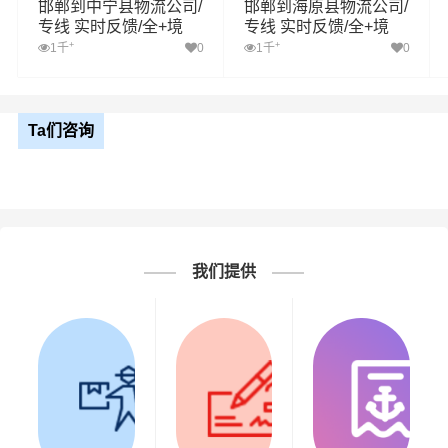
邯郸到中宁县物流公司/
邯郸到海原县物流公司/
专线 实时反馈/全+境
专线 实时反馈/全+境
+达+到
+达+到
+
+
1千
0
1千
0
Ta们咨询
我们提供