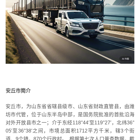
安丘市简介
安丘市，为山东省省辖县级市、山东省财政直管县，由潍
坊市代管，位于山东半岛中部，是国务院批准的首批沿海
对外开放县市之一；介于东经118°44′至119°27′，北纬36°
05′至36°38′之间，市境总面积1712平方千米，辖3个街
道、9个镇，870个行政村。 根据第七次人口普查数据，截