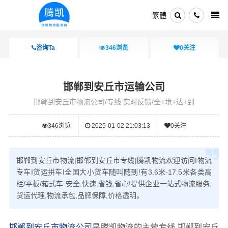
繁體
咨询Ta
346
浏览
0
关注
邯郸到安丘市运输公司
邯郸到安丘市物流公司/专线 实时反馈/全+境+达+到
346
浏览
2025-01-02 21:03:13
0
关注
邯郸到安丘市物流|邯郸到安丘市专线|腾凯物流欢迎访问I物流
专车I货运拼车I全国大小货车随叫随到!有3.6米-17.5米各类高
栏/平板/箱式车.安全,快速,省钱,省心!提供企业一站式物流服务,
货运代理,物流承包,品牌保障,价格透明。
邯郸到安丘市物流公司
是腾凯物流的主营专线,邯郸到安丘