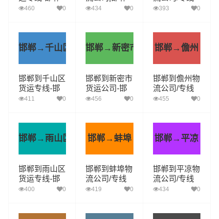
至松原货运长
物流至许昌|
实时反馈/全
460
0
434
0
393
0
途搬家整车零
顶尖的运输解
+境+达+到
担快运
决方案
邯郸→千山区
邯郸→新密市
邯郸→儋州
邯郸到千山区
邯郸到新密市
邯郸到儋州物
货运专线-邯
货运公司-邯
流公司/专线
郸至千山区货
郸至新密市货
实时反馈/全
411
0
456
0
455
0
运长途搬家安
运专线-整车
+境+达+到
全准时送达
零担快运
邯郸→雨山区
邯郸→蚌埠
邯郸→平凉
邯郸到雨山区
邯郸到蚌埠物
邯郸到平凉物
货运专线-邯
流公司/专线
流公司/专线
郸至雨山区货
实时反馈/全
实时反馈/全
400
0
419
0
434
0
运长途搬家安
+境+达+到
+境+达+到
全准时送达