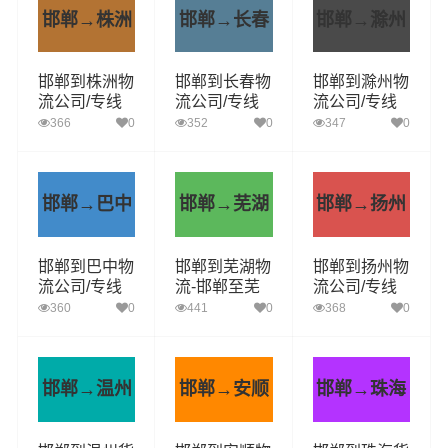
邯郸→株洲
邯郸→长春
邯郸→滁州
邯郸到株洲物
邯郸到长春物
邯郸到滁州物
流公司/专线
流公司/专线
流公司/专线
实时反馈/全
实时反馈/全
实时反馈/全
366
0
352
0
347
0
+境+达+到
+境+达+到
+境+达+到
邯郸→巴中
邯郸→芜湖
邯郸→扬州
邯郸到巴中物
邯郸到芜湖物
邯郸到扬州物
流公司/专线
流-邯郸至芜
流公司/专线
实时反馈/全
湖货运提供快
实时反馈/全
360
0
441
0
368
0
+境+达+到
速便捷的货运
+境+达+到
服务
邯郸→温州
邯郸→安顺
邯郸→珠海