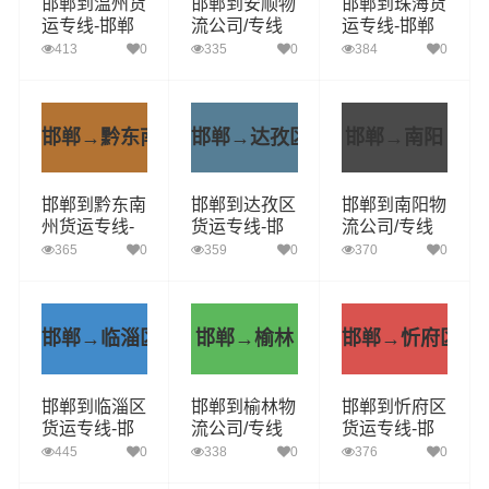
邯郸到温州货
邯郸到安顺物
邯郸到珠海货
运专线-邯郸
流公司/专线
运专线-邯郸
至温州货运长
实时反馈/全
至珠海货运长
413
0
335
0
384
0
途搬家运费多
+境+达+到
途搬家省市县
少
闪送
邯郸→黔东南州
邯郸→达孜区
邯郸→南阳
邯郸到黔东南
邯郸到达孜区
邯郸到南阳物
州货运专线-
货运专线-邯
流公司/专线
邯郸至黔东南
郸至达孜区货
实时反馈/全
365
0
359
0
370
0
州货运长途搬
运长途搬家安
+境+达+到
家顶尖的运输
全准时送达
解决方案
邯郸→临淄区
邯郸→榆林
邯郸→忻府区
邯郸到临淄区
邯郸到榆林物
邯郸到忻府区
货运专线-邯
流公司/专线
货运专线-邯
郸至临淄区货
实时反馈/全
郸至忻府区货
445
0
338
0
376
0
运长途搬家省
+境+达+到
运长途搬家运