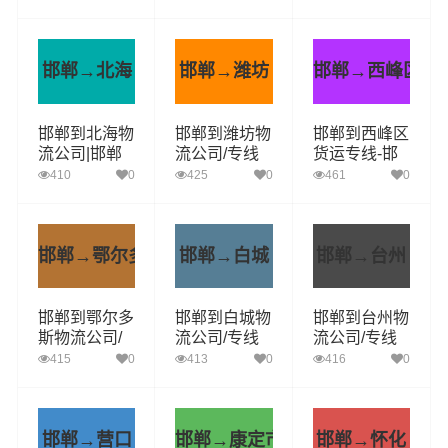
+境+达+到
速便捷的货运
供快速便捷的
服务
货运服务
邯郸→北海
邯郸→潍坊
邯郸→西峰区
邯郸到北海物
邯郸到潍坊物
邯郸到西峰区
流公司|邯郸
流公司/专线
货运专线-邯
物流至北海|
实时反馈/全
郸至西峰区货
410
0
425
0
461
0
安全准时送达
+境+达+到
运长途搬家顶
尖的运输解决
方案
邯郸→鄂尔多斯
邯郸→白城
邯郸→台州
邯郸到鄂尔多
邯郸到白城物
邯郸到台州物
斯物流公司/
流公司/专线
流公司/专线
专线 实时反
实时反馈/全
实时反馈/全
415
0
413
0
416
0
馈/全+境+达
+境+达+到
+境+达+到
+到
邯郸→营口
邯郸→康定市
邯郸→怀化