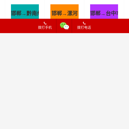
市县闪送
费多少
邯郸→黔南州
邯郸→漯河
邯郸→台中市
拨打手机
拨打电话
邯郸到黔南州
邯郸到漯河物
邯郸到台中市
物流公司/专
流-邯郸至漯
货运公司-台
线 实时反馈/
河货运提供快
中市到邯郸货
344
0
400
0
396
0
全+境+达+到
速便捷的货运
运专线-安全
服务
准时送达
邯郸→鹰潭
邯郸→河池
邯郸→清远
邯郸到鹰潭物
邯郸到河池物
邯郸到清远物
流公司/专线
流公司/专线
流公司/专线
实时反馈/全
实时反馈/全
实时反馈/全
354
0
363
0
370
0
+境+达+到
+境+达+到
+境+达+到
邯郸→肇庆
邯郸→泸水市
邯郸→衡阳