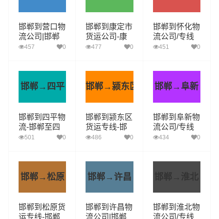
邯郸到营口物
邯郸到康定市
邯郸到怀化物
流公司|邯郸
货运公司-康
流公司/专线
物流至营口|
定市到邯郸货
实时反馈/全
457
0
477
0
451
0
专业团队安全
运专线-省市
+境+达+到
托管
县闪送
邯郸→四平
邯郸→颍东区
邯郸→阜新
邯郸到四平物
邯郸到颍东区
邯郸到阜新物
流-邯郸至四
货运专线-邯
流公司/专线
平货运提供快
郸至颍东区货
实时反馈/全
501
0
486
0
434
0
速便捷的货运
运长途搬家诚
+境+达+到
服务
信-快捷-安全-
可靠
邯郸→松原
邯郸→许昌
邯郸→淮北
邯郸到松原货
邯郸到许昌物
邯郸到淮北物
运专线-邯郸
流公司|邯郸
流公司/专线