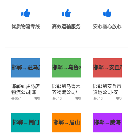
优质物流专线
高效运输服务
安心省心放心
邯郸→驻马店
邯郸→乌鲁木齐
邯郸→安丘市
邯郸到驻马店
邯郸到乌鲁木
邯郸到安丘市
物流公司|邯
齐物流公司/
货运公司-安
郸物流至驻马
专线 实时反
丘市到邯郸货
657
0
546
0
646
0
店|专业运力
馈/全+境+达
运专线-安全
保障您的货物
+到
准时送达
安全顺畅运输
邯郸→荆门
邯郸→眉山
邯郸→威海