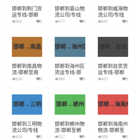
邯郸到荆门货
邯郸到眉山物
邯郸到威海物
运专线-邯郸
流公司/专线
流公司/专线
至荆门货运长
实时反馈/全
实时反馈/全
562
0
577
0
547
0
途搬家省市县
+境+达+到
+境+达+到
闪送
邯郸→南昌
邯郸→海州区
邯郸→自贡
邯郸到南昌物
邯郸到海州区
邯郸到自贡货
流-邯郸至南
货运专线-邯
运专线-邯郸
昌货运提供快
郸至海州区货
至自贡货运长
616
0
984
0
427
0
速便捷的货运
运长途搬家诚
途搬家全方位
服务
信-快捷-安全-
物流服务
可靠
邯郸→三明
邯郸→郴州
邯郸→海南州
邯郸到三明物
邯郸到郴州物
邯郸到海南州
流公司/专线
流-邯郸至郴
物流-邯郸至
实时反馈/全
州货运提供快
海南州货运提
425
0
517
0
555
0