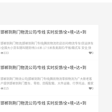
邯郸到荆门物流公司/专线 实时反馈/全+境+达+到
邯郸到荆门物流|邯郸到荆门专线|腾凯物流欢迎访问I物流专车I货运拼车
I全国大小货车随叫随到!有3.6米-17.5米各类高栏/平板/箱式车.安全,快
速,省钱,省心!提供企业一站式物流服务,货运代理,物流承包,品牌保障,价
333
0
格透明。
邯郸到荆门物流公司/专线 实时反馈/全+境+达+到
邯郸到荆门物流公司|邯郸到荆门专线|腾凯物流零担物流为广大新老客
户提供邯郸到荆门整车、零担、回程配载、大件运输、行李托运、搬家
搬厂、物流配送、货物仓储、货物包装、等服务
315
0
邯郸到荆门物流公司/专线 实时反馈/全+境+达+到