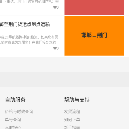
即可抵达，荆门可送货的范围包括：掇
、钟祥市
0
邯郸至荆门货运点到点运输
邯郸→荆门
郸货运|导航线路-腾凯物流，如果您有需
,随时真诚为您服务！在我们接到您的
间准时到达，让您享受最优质的服务，
0
自助服务
帮助与支持
价格与时效查询
发货流程
单号查询
如何下单
索取报价
新手指南