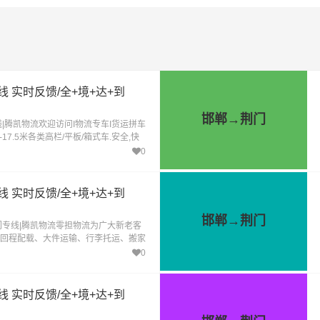
 实时反馈/全+境+达+到
邯郸→荆门
|腾凯物流欢迎访问I物流专车I货运拼车
17.5米各类高栏/平板/箱式车.安全,快
流服务,货运代理,物流承包,品牌保障,价
0
 实时反馈/全+境+达+到
邯郸→荆门
门专线|腾凯物流零担物流为广大新老客
回程配载、大件运输、行李托运、搬家
物包装、等服务
0
 实时反馈/全+境+达+到