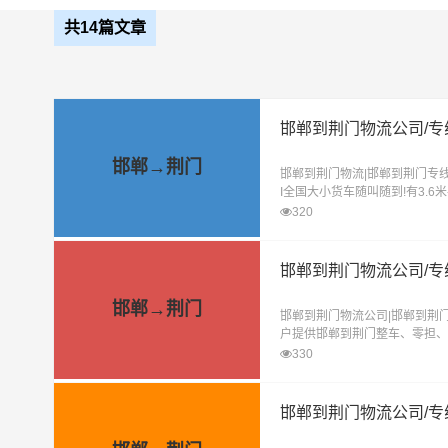
共14篇文章
邯郸到荆门物流公司/专线
邯郸→荆门
邯郸到荆门物流|邯郸到荆门专线
I全国大小货车随叫随到!有3.6米-
速,省钱,省心!提供企业一站式物
320
格透明。
邯郸到荆门物流公司/专线
邯郸→荆门
邯郸到荆门物流公司|邯郸到荆
户提供邯郸到荆门整车、零担、
搬厂、物流配送、货物仓储、货
330
邯郸到荆门物流公司/专线