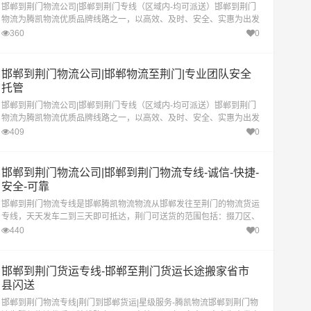
邯郸到荆门物流公司|邯郸到荆门专线（区域内-均可派送）邯郸到荆门
物流为腾凯物流优质品牌线路之一，以高效、及时、安全、实惠为出发
点致力于提供最优质的邯郸至荆门物流专线。
360
0
邯郸到荆门物流公司|邯郸物流至荆门|专业团队安全
托管
邯郸到荆门物流公司|邯郸到荆门专线（区域内-均可派送）邯郸到荆门
物流为腾凯物流优质品牌线路之一，以高效、及时、安全、实惠为出发
点致力于提供最优质的邯郸至荆门物流专线。
409
0
邯郸到荆门物流公司|邯郸到荆门物流专线-诚信-快捷-
安全-可靠
邯郸到荆门物流专线是邯郸腾凯物流物流从邯郸发往至荆门的物流货运
专线，天天发车二到三天即可抵达，荆门可送货的范围包括：掇刀区、
东宝区、京山市、沙洋县、钟祥市
440
0
邯郸到荆门货运专线-邯郸至荆门货运长途搬家省市
县闪送
邯郸到荆门物流专线|荆门到邯郸货运|星级服务-腾凯物流邯郸到荆门物