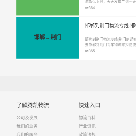
流货运专线，天天发车二到三天
刀区、东宝区、京山市、沙洋县
364
邯郸到荆门物流专线-
邯郸→荆门
邯郸到荆门物流专线|荆门到邯
要邯郸到荆门专车物流零担物流
电话预约后， 根据您预约的时
365
最低廉的价格
了解腾凯物流
快速入口
公司及发展
物流百科
我们的业务
行业资讯
我们的服务
政策法规