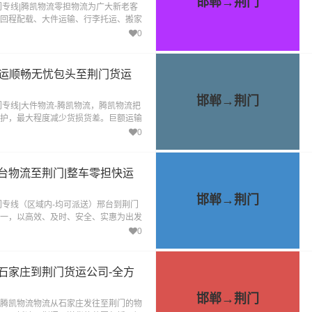
邯郸→荆门
门专线|腾凯物流零担物流为广大新老客
回程配载、大件运输、行李托运、搬家
物包装、等服务
0
货运顺畅无忧包头至荆门货运
邯郸→荆门
门专线|大件物流-腾凯物流，腾凯物流把
护，最大程度减少货损货差。巨额运输
您不再为货物的安全担忧。
0
台物流至荆门|整车零担快运
邯郸→荆门
门专线（区域内-均可派送）邢台到荆门
一，以高效、及时、安全、实惠为出发
门物流专线。
0
石家庄到荆门货运公司-全方
邯郸→荆门
腾凯物流物流从石家庄发往至荆门的物