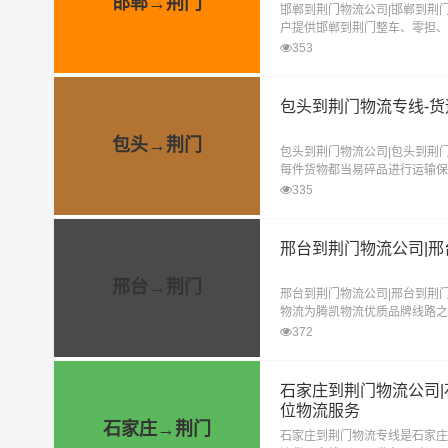
邯郸→荆门
邯郸到荆门物流公司|邯郸到荆
户提供邯郸到荆门整车、零担、
搬厂、物流配送、货物仓储、货
353
包头到荆门物流专线-
包头→荆门
包头到荆门物流公司|包头到荆
每件货物都当易碎品进行运输保
险为每票货物提供保价服务，让
335
邢台到荆门物流公司|邢
邢台→荆门
邢台到荆门物流公司|邢台到荆
物流为腾凯物流优质品牌线路之
点致力于提供最优质的邢台至荆
372
石家庄到荆门物流公司|
位物流服务
石家庄→荆门
石家庄到荆门物流专线是石家庄