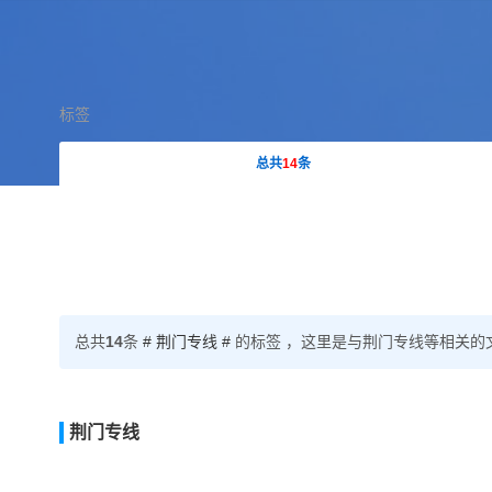
标签
总共
14
条
总共
14
条
# 荆门专线 #
的标签 ，这里是与荆门专线等相关的文章和咨
荆门专线